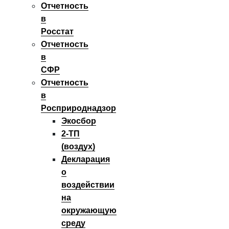
Отчетность
в
Росстат
Отчетность
в
СФР
Отчетность
в
Росприроднадзор
Экосбор
2‑ТП
(воздух)
Декларация
о
воздействии
на
окружающую
среду