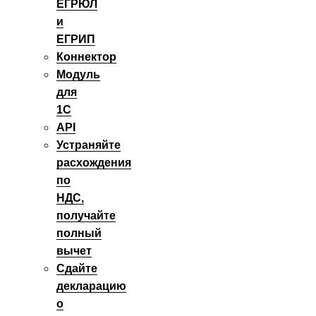
ЕГРЮЛ
и
ЕГРИП
Коннектор
Модуль
для
1С
API
Устраняйте
расхождения
по
НДС,
получайте
полный
вычет
Сдайте
декларацию
о