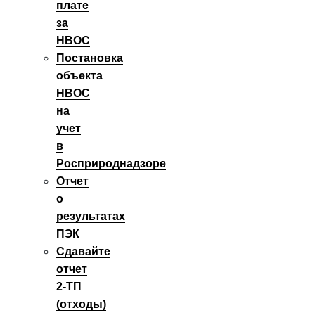
плате
за
НВОС
Постановка
объекта
НВОС
на
учет
в
Росприроднадзоре
Отчет
о
результатах
ПЭК
Сдавайте
отчет
2‑ТП
(отходы)